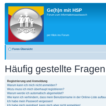
Ge(h)n mit HSP
Forum zum Informationsaustausch
per Klick ins Forum
Foren-Übersicht
Häufig gestellte Fragen
Registrierung und Anmeldung
Warum kann ich mich nicht anmelden?
Wozu muss ich mich überhaupt registrieren?
Warum werde ich automatisch abgemeldet?
Wie kann ich verhindern, dass mein Benutzername in der Online-Liste auftau
Ich habe mein Passwort vergessen!
Ich habe mich registriert, kann mich aber nicht anmelden!