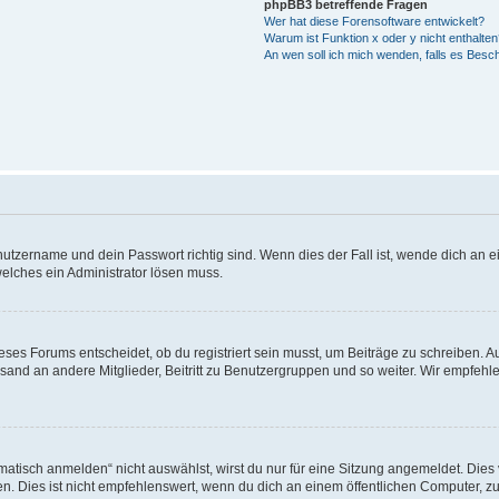
phpBB3 betreffende Fragen
Wer hat diese Forensoftware entwickelt?
Warum ist Funktion x oder y nicht enthalten
An wen soll ich mich wenden, falls es Besc
utzername und dein Passwort richtig sind. Wenn dies der Fall ist, wende dich an ei
welches ein Administrator lösen muss.
es Forums entscheidet, ob du registriert sein musst, um Beiträge zu schreiben. Auf j
sand an andere Mitglieder, Beitritt zu Benutzergruppen und so weiter. Wir empfehlen 
isch anmelden“ nicht auswählst, wirst du nur für eine Sitzung angemeldet. Dies 
Dies ist nicht empfehlenswert, wenn du dich an einem öffentlichen Computer, zum 