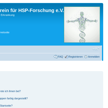
rein für HSP-Forschung e.V.
r Erkrankung
rnetseite
FAQ
Registrieren
Anmelden
ete ich ihnen bei?
pen farbig dargestellt?
Startseite?