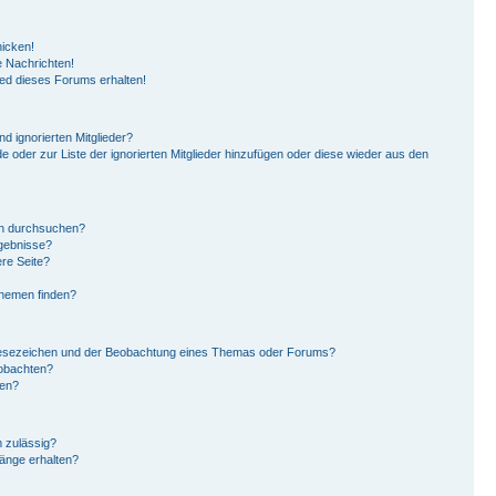
hicken!
 Nachrichten!
ied dieses Forums erhalten!
d ignorierten Mitglieder?
de oder zur Liste der ignorierten Mitglieder hinzufügen oder diese wieder aus den
en durchsuchen?
rgebnisse?
re Seite?
Themen finden?
Lesezeichen und der Beobachtung eines Themas oder Forums?
eobachten?
gen?
 zulässig?
hänge erhalten?