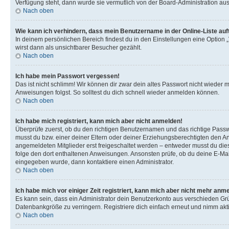
Verfügung steht, dann wurde sie vermutlich von der Board-Administration aus
Nach oben
Wie kann ich verhindern, dass mein Benutzername in der Online-Liste auf
In deinem persönlichen Bereich findest du in den Einstellungen eine Option
wirst dann als unsichtbarer Besucher gezählt.
Nach oben
Ich habe mein Passwort vergessen!
Das ist nicht schlimm! Wir können dir zwar dein altes Passwort nicht wieder 
Anweisungen folgst. So solltest du dich schnell wieder anmelden können.
Nach oben
Ich habe mich registriert, kann mich aber nicht anmelden!
Überprüfe zuerst, ob du den richtigen Benutzernamen und das richtige Pas
musst du bzw. einer deiner Eltern oder deiner Erziehungsberechtigten den Anw
angemeldeten Mitglieder erst freigeschaltet werden – entweder musst du dies se
folge den dort enthaltenen Anweisungen. Ansonsten prüfe, ob du deine E-Mail
eingegeben wurde, dann kontaktiere einen Administrator.
Nach oben
Ich habe mich vor einiger Zeit registriert, kann mich aber nicht mehr anm
Es kann sein, dass ein Administrator dein Benutzerkonto aus verschieden Grü
Datenbankgröße zu verringern. Registriere dich einfach erneut und nimm akti
Nach oben