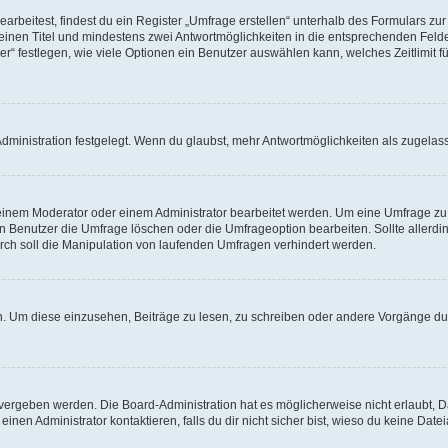
beitest, findest du ein Register „Umfrage erstellen“ unterhalb des Formulars zur 
t einen Titel und mindestens zwei Antwortmöglichkeiten in die entsprechenden Felde
r“ festlegen, wie viele Optionen ein Benutzer auswählen kann, welches Zeitlimit fü
ministration festgelegt. Wenn du glaubst, mehr Antwortmöglichkeiten als zugelasse
inem Moderator oder einem Administrator bearbeitet werden. Um eine Umfrage zu b
enutzer die Umfrage löschen oder die Umfrageoption bearbeiten. Sollte allerdi
ch soll die Manipulation von laufenden Umfragen verhindert werden.
 Um diese einzusehen, Beiträge zu lesen, zu schreiben oder andere Vorgänge du
vergeben werden. Die Board-Administration hat es möglicherweise nicht erlaubt, 
nen Administrator kontaktieren, falls du dir nicht sicher bist, wieso du keine Dat