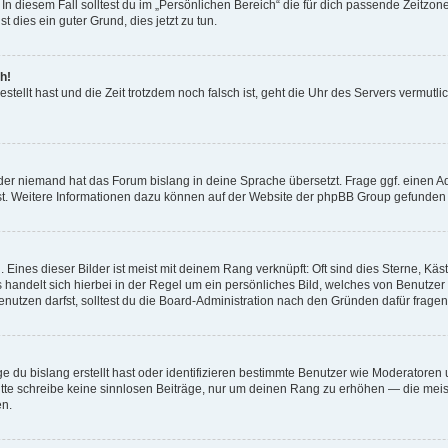
In diesem Fall solltest du im „Persönlichen Bereich“ die für dich passende Zeitzone 
t dies ein guter Grund, dies jetzt zu tun.
h!
estellt hast und die Zeit trotzdem noch falsch ist, geht die Uhr des Servers vermutl
der niemand hat das Forum bislang in deine Sprache übersetzt. Frage ggf. einen Adm
est. Weitere Informationen dazu können auf der Website der phpBB Group gefunden
Eines dieser Bilder ist meist mit deinem Rang verknüpft: Oft sind dies Sterne, Kä
s handelt sich hierbei in der Regel um ein persönliches Bild, welches von Benutzer
utzen darfst, solltest du die Board-Administration nach den Gründen dafür fragen
e du bislang erstellt hast oder identifizieren bestimmte Benutzer wie Moderatore
 Bitte schreibe keine sinnlosen Beiträge, nur um deinen Rang zu erhöhen — die mei
en.