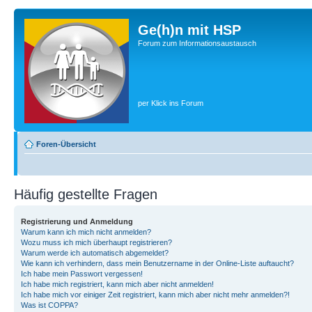
Ge(h)n mit HSP
Forum zum Informationsaustausch
per Klick ins Forum
Foren-Übersicht
Häufig gestellte Fragen
Registrierung und Anmeldung
Warum kann ich mich nicht anmelden?
Wozu muss ich mich überhaupt registrieren?
Warum werde ich automatisch abgemeldet?
Wie kann ich verhindern, dass mein Benutzername in der Online-Liste auftaucht?
Ich habe mein Passwort vergessen!
Ich habe mich registriert, kann mich aber nicht anmelden!
Ich habe mich vor einiger Zeit registriert, kann mich aber nicht mehr anmelden?!
Was ist COPPA?