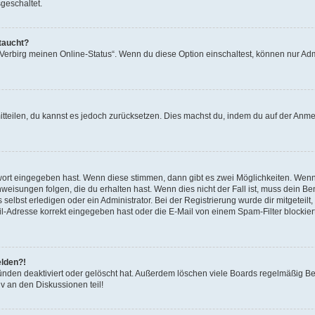
geschaltet.
taucht?
 „Verbirg meinen Online-Status“. Wenn du diese Option einschaltest, können nur Ad
mitteilen, du kannst es jedoch zurücksetzen. Dies machst du, indem du auf der Anm
swort eingegeben hast. Wenn diese stimmen, dann gibt es zwei Möglichkeiten. Wen
eisungen folgen, die du erhalten hast. Wenn dies nicht der Fall ist, muss dein Ben
lbst erledigen oder ein Administrator. Bei der Registrierung wurde dir mitgeteilt, 
-Adresse korrekt eingegeben hast oder die E-Mail von einem Spam-Filter blockiert
elden?!
nden deaktiviert oder gelöscht hat. Außerdem löschen viele Boards regelmäßig Ben
v an den Diskussionen teil!