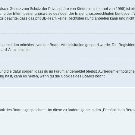
sch: Gesetz zum Schutz der Privatsphäre von Kindern im Internet von 1998) ist ei
ng der Eltern beziehungsweise des oder der Erziehungsberechtigten benötigen. Wenn
. Bitte beachte, dass das phpBB-Team keine Rechtsberatung anbieten kann und nicht d
h anmelden möchtest, von der Board-Administration gesperrt wurde. Die Registrie
ard-Administration.
t und die dafür sorgen, dass du im Forum angemeldet bleibst. Außerdem ermögliche
ng hast, kann es helfen, wenn du die Cookies des Boards löscht.
bank des Boards gespeichert. Um diese zu ändern, gehe in den „Persönlichen Bereic