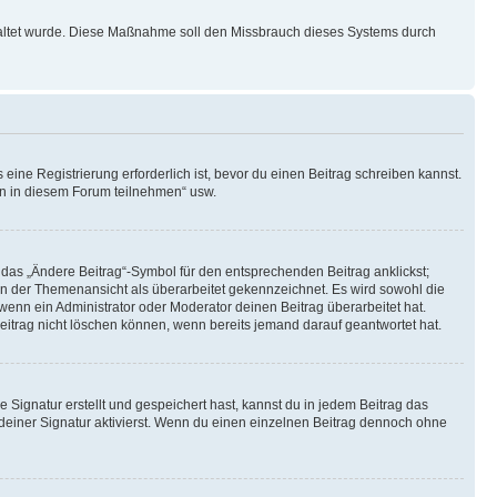
schaltet wurde. Diese Maßnahme soll den Missbrauch dieses Systems durch
ine Registrierung erforderlich ist, bevor du einen Beitrag schreiben kannst.
en in diesem Forum teilnehmen“ usw.
 das „Ändere Beitrag“-Symbol für den entsprechenden Beitrag anklickst;
g in der Themenansicht als überarbeitet gekennzeichnet. Es wird sowohl die
wenn ein Administrator oder Moderator deinen Beitrag überarbeitet hat.
 Beitrag nicht löschen können, wenn bereits jemand darauf geantwortet hat.
Signatur erstellt und gespeichert hast, kannst du in jedem Beitrag das
einer Signatur aktivierst. Wenn du einen einzelnen Beitrag dennoch ohne