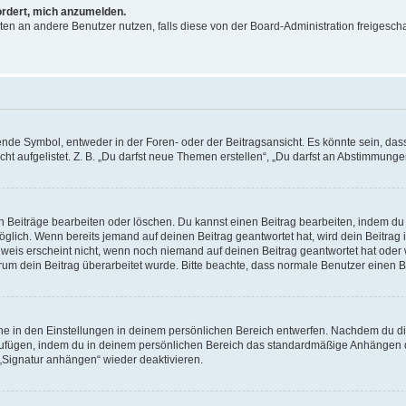
ordert, mich anzumelden.
ichten an andere Benutzer nutzen, falls diese von der Board-Administration freige
e Symbol, entweder in der Foren- oder der Beitragsansicht. Es könnte sein, dass e
ht aufgelistet. Z. B. „Du darfst neue Themen erstellen“, „Du darfst an Abstimmung
n Beiträge bearbeiten oder löschen. Du kannst einen Beitrag bearbeiten, indem du
möglich. Wenn bereits jemand auf deinen Beitrag geantwortet hat, wird dein Beitra
nweis erscheint nicht, wenn noch niemand auf deinen Beitrag geantwortet hat oder 
 warum dein Beitrag überarbeitet wurde. Bitte beachte, dass normale Benutzer einen
e in den Einstellungen in deinem persönlichen Bereich entwerfen. Nachdem du die 
zufügen, indem du in deinem persönlichen Bereich das standardmäßige Anhängen d
 „Signatur anhängen“ wieder deaktivieren.