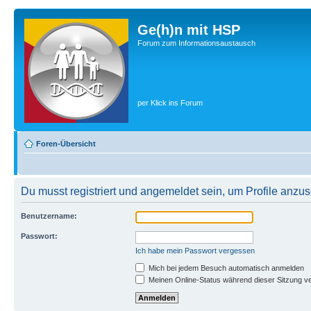
Ge(h)n mit HSP
Forum zum Informationsaustausch
per Klick ins Forum
Foren-Übersicht
Du musst registriert und angemeldet sein, um Profile anzu
Benutzername:
Passwort:
Ich habe mein Passwort vergessen
Mich bei jedem Besuch automatisch anmelden
Meinen Online-Status während dieser Sitzung v