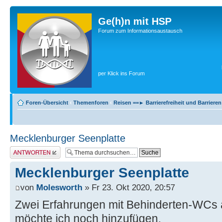
Ge(h)n mit HSP
Forum zum Informationsaustausch
per Klick ins Forum
Foren-Übersicht
‹
Themenforen
‹
Reisen ==► Barrierefreiheit und Barrieren
Mecklenburger Seenplatte
Antwort erstellen
Mecklenburger Seenplatte
von
Molesworth
» Fr 23. Okt 2020, 20:57
Zwei Erfahrungen mit Behinderten-WC
möchte ich noch hinzufügen.