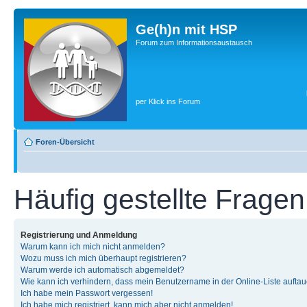
Ge(h)n mit HSP
Forum zum Informationsaustausch
per Klick ins Forum
Foren-Übersicht
Häufig gestellte Fragen
Registrierung und Anmeldung
Warum kann ich mich nicht anmelden?
Wozu muss ich mich überhaupt registrieren?
Warum werde ich automatisch abgemeldet?
Wie kann ich verhindern, dass mein Benutzername in der Online-Liste auftau
Ich habe mein Passwort vergessen!
Ich habe mich registriert, kann mich aber nicht anmelden!