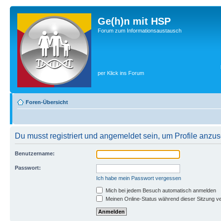
Ge(h)n mit HSP
Forum zum Informationsaustausch
per Klick ins Forum
Foren-Übersicht
Du musst registriert und angemeldet sein, um Profile anzu
Benutzername:
Passwort:
Ich habe mein Passwort vergessen
Mich bei jedem Besuch automatisch anmelden
Meinen Online-Status während dieser Sitzung v