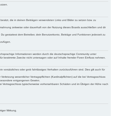
nutzen.
 besitzt, die in deinen Beiträgen verwendeten Links und Bilder zu setzen bzw. zu
bmahnung zeitweise oder dauerhaft von der Nutzung dieses Boards ausschließen und dir
t. Du gestattest dem Betreiber, dein Benutzerkonto, Beiträge und Funktionen jederzeit zu
uzufügen.
tschsprachige Informationen werden durch die deutschsprachige Community unter
für bestimmte Zwecke nicht untersagen oder auf Inhalte fremder Foren Einfluss nehmen.
n vorsätzliches oder grob fahrlässiges Verhalten zurückzuführen sind. Dies gilt auch für
letzung wesentlicher Vertragspflichten (Kardinalpflichten) auf die bei Vertragsschluss
insbesondere entgangenen Gewinn.
bei Vertragsschluss typischerweise vorhersehbaren Schäden und im Übrigen der Höhe nach
tiger Wirkung.