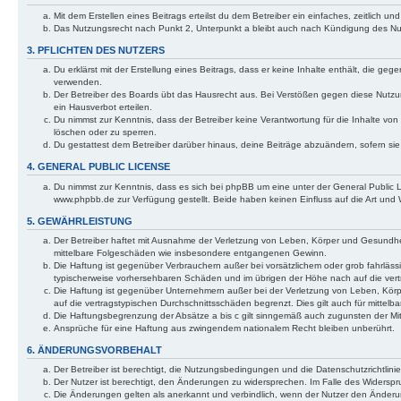
Mit dem Erstellen eines Beitrags erteilst du dem Betreiber ein einfaches, zeitlich
Das Nutzungsrecht nach Punkt 2, Unterpunkt a bleibt auch nach Kündigung des N
3. PFLICHTEN DES NUTZERS
Du erklärst mit der Erstellung eines Beitrags, dass er keine Inhalte enthält, die g
verwenden.
Der Betreiber des Boards übt das Hausrecht aus. Bei Verstößen gegen diese Nutzu
ein Hausverbot erteilen.
Du nimmst zur Kenntnis, dass der Betreiber keine Verantwortung für die Inhalte von 
löschen oder zu sperren.
Du gestattest dem Betreiber darüber hinaus, deine Beiträge abzuändern, sofern si
4. GENERAL PUBLIC LICENSE
Du nimmst zur Kenntnis, dass es sich bei phpBB um eine unter der General Public
www.phpbb.de zur Verfügung gestellt. Beide haben keinen Einfluss auf die Art und
5. GEWÄHRLEISTUNG
Der Betreiber haftet mit Ausnahme der Verletzung von Leben, Körper und Gesundheit u
mittelbare Folgeschäden wie insbesondere entgangenen Gewinn.
Die Haftung ist gegenüber Verbrauchern außer bei vorsätzlichem oder grob fahrläss
typischerweise vorhersehbaren Schäden und im übrigen der Höhe nach auf die vert
Die Haftung ist gegenüber Unternehmern außer bei der Verletzung von Leben, Körp
auf die vertragstypischen Durchschnittsschäden begrenzt. Dies gilt auch für mitt
Die Haftungsbegrenzung der Absätze a bis c gilt sinngemäß auch zugunsten der Mita
Ansprüche für eine Haftung aus zwingendem nationalem Recht bleiben unberührt.
6. ÄNDERUNGSVORBEHALT
Der Betreiber ist berechtigt, die Nutzungsbedingungen und die Datenschutzrichtlinie
Der Nutzer ist berechtigt, den Änderungen zu widersprechen. Im Falle des Widerspr
Die Änderungen gelten als anerkannt und verbindlich, wenn der Nutzer den Änder