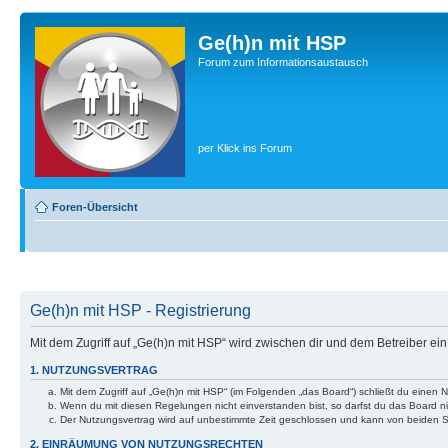
Ge(h)n mit HSP
Forum zum Informationsaustausch
per Klick ins Forum
Foren-Übersicht
Ge(h)n mit HSP - Registrierung
Mit dem Zugriff auf „Ge(h)n mit HSP“ wird zwischen dir und dem Betreiber e
1. NUTZUNGSVERTRAG
Mit dem Zugriff auf „Ge(h)n mit HSP“ (im Folgenden „das Board“) schließt du einen
Wenn du mit diesen Regelungen nicht einverstanden bist, so darfst du das Board nic
Der Nutzungsvertrag wird auf unbestimmte Zeit geschlossen und kann von beiden Se
2. EINRÄUMUNG VON NUTZUNGSRECHTEN