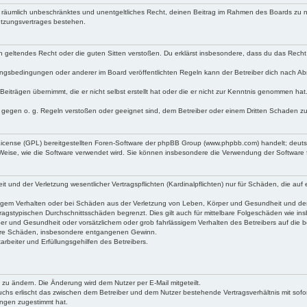
 und räumlich unbeschränktes und unentgeltliches Recht, deinen Beitrag im Rahmen des Boards zu 
utzungsvertrages bestehen.
egen geltendes Recht oder die guten Sitten verstoßen. Du erklärst insbesondere, dass du das Recht
ngsbedingungen oder anderer im Board veröffentlichten Regeln kann der Betreiber dich nach A
Beiträgen übernimmt, die er nicht selbst erstellt hat oder die er nicht zur Kenntnis genommen ha
e gegen o. g. Regeln verstoßen oder geeignet sind, dem Betreiber oder einem Dritten Schaden z
 License (GPL) bereitgestellten Foren-Software der phpBB Group (www.phpbb.com) handelt; deu
 Weise, wie die Software verwendet wird. Sie können insbesondere die Verwendung der Software 
nd der Verletzung wesentlicher Vertragspflichten (Kardinalpflichten) nur für Schäden, die auf ei
igem Verhalten oder bei Schäden aus der Verletzung von Leben, Körper und Gesundheit und der Ver
ragstypischen Durchschnittsschäden begrenzt. Dies gilt auch für mittelbare Folgeschäden wie 
er und Gesundheit oder vorsätzlichem oder grob fahrlässigem Verhalten des Betreibers auf die 
elbare Schäden, insbesondere entgangenen Gewinn.
rbeiter und Erfüllungsgehilfen des Betreibers.
 zu ändern. Die Änderung wird dem Nutzer per E-Mail mitgeteilt.
uchs erlischt das zwischen dem Betreiber und dem Nutzer bestehende Vertragsverhältnis mit sofor
ungen zugestimmt hat.