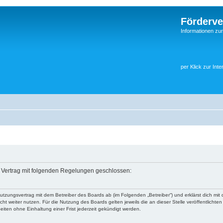
Förderve
Informationen zu
per Klick zur Inte
in Vertrag mit folgenden Regelungen geschlossen:
 Nutzungsvertrag mit dem Betreiber des Boards ab (im Folgenden „Betreiber“) und erklärst dich 
ht weiter nutzen. Für die Nutzung des Boards gelten jeweils die an dieser Stelle veröffentlichte
iten ohne Einhaltung einer Frist jederzeit gekündigt werden.